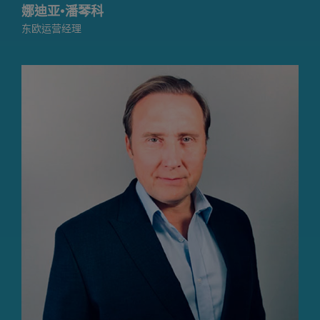
娜迪亚·潘琴科
东欧运营经理