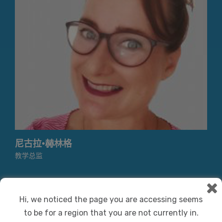
尼古拉·赫林格
教学总监
Hi, we noticed the page you are accessing seems
to be for a region that you are not currently in.