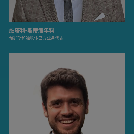
维塔利·斯蒂潘年科
俄罗斯和独联体官方业务代表