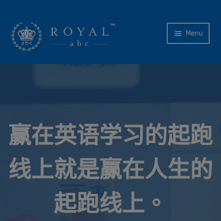
Skip
Skip
Menu
to
to
navigation
content
主页
教师
关于我们
赢在英语学习的起跑
课程体系
线上就是赢在人生的
Expand
产品
child
menu
帮助
起跑线上。
联系我们