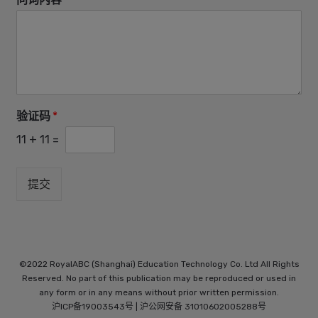
验证码
*
11
+
11
=
提交
©2022 RoyalABC (Shanghai) Education Technology Co. Ltd All Rights
Reserved. No part of this publication may be reproduced or used in
any form or in any means without prior written permission.
沪ICP备19003543号 |
沪公网安备 31010602005288号